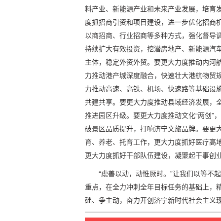
料产业、新能源产业和未来产业发展，培育
度抓招商引资和项目建设，进一步优化招商机
以商招商、行业招商等多种方式，强化督导
持续扩大有效投资，挖潜房地产、新能源汽
主体，稳定外资外贸。要更大力度推动内河
力推动港产城深度融合，快速壮大港航物贸
力推动高速、高铁、机场、快速路等基础设
共建共享。要更大力度推动县域经济发展，
推进园区升级。要更大力度推动文化“两创”
破景区品质提升，打响济宁文旅品牌。要更
育、养老、托育工作，更大力度抓好医疗高
更大力度抓好干部队伍建设，凝聚起干事创
“虑善以动，动惟厥时。”让我们以等不
重点，在全力冲刺全年目标任务的基础上，
础、争主动，奋力开创济宁新时代社会主义