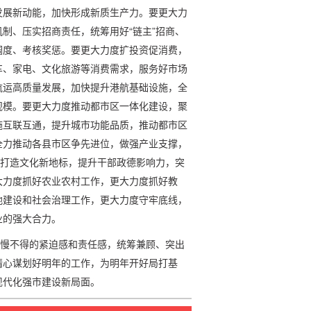
发展新动能，加快形成新质生产力。要更大力
制、压实招商责任，统筹用好“链主”招商、
调度、考核奖惩。要更大力度扩投资促消费，
车、家电、文化旅游等消费需求，服务好市场
航运高质量发展，加快提升港航基础设施，全
规模。要更大力度推动都市区一体化建设，聚
施互联互通，提升城市功能品质，推动都市区
全力推动各县市区争先进位，做强产业支撑，
，打造文化新地标，提升干部政德影响力，突
大力度抓好农业农村工作，更大力度抓好教
地建设和社会治理工作，更大力度守牢底线，
业的强大合力。
起慢不得的紧迫感和责任感，统筹兼顾、突出
精心谋划好明年的工作，为明年开好局打基
现代化强市建设新局面。