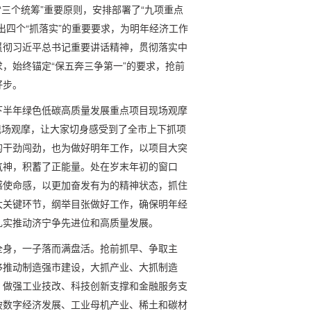
“三个统筹”重要原则，安排部署了“九项重点
出四个“抓落实”的重要要求，为明年经济工作
贯彻习近平总书记重要讲话精神，贯彻落实中
，始终锚定“保五奔三争第一”的要求，抢前
好步。
下半年绿色低碳高质量发展重点项目现场观摩
了现场观摩，让大家切身感受到了全市上下抓项
的干劲闯劲，也为做好明年工作，以项目大突
气神，积蓄了正能量。处在岁末年初的窗口
感使命感，以更加奋发有为的精神状态，抓住
大关键环节，纲举目张做好工作，确保明年经
扎实推动济宁争先进位和高质量发展。
全身，一子落而满盘活。抢前抓早、争取主
移推动制造强市建设，大抓产业、大抓制造
，做强工业技改、科技创新支撑和金融服务支
破数字经济发展、工业母机产业、稀土和碳材