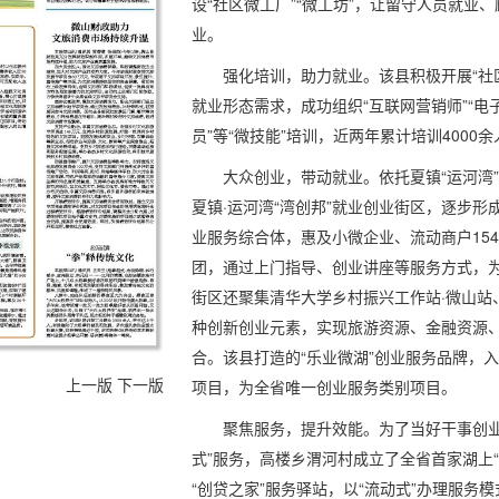
设“社区微工厂”“微工坊”，让留守人员就业
业。
强化培训，助力就业。该县积极开展“社
就业形态需求，成功组织“互联网营销师”“电子
员”等“微技能”培训，近两年累计培训4000
大众创业，带动就业。依托夏镇“运河湾
夏镇·运河湾“湾创邦”就业创业街区，逐步形
业服务综合体，惠及小微企业、流动商户154
团，通过上门指导、创业讲座等服务方式，
街区还聚集清华大学乡村振兴工作站·微山站
种创新创业元素，实现旅游资源、金融资源
合。该县打造的“乐业微湖”创业服务品牌，入
上一版
下一版
项目，为全省唯一创业服务类别项目。
聚焦服务，提升效能。为了当好干事创业
式”服务，高楼乡渭河村成立了全省首家湖上“
“创贷之家”服务驿站，以“流动式”办理服务