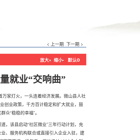
< 上一期
下一期 >
o
放大+
缩小-
默认
量就业“交响曲”
着万家灯火，一头连着经济发展。微山县人社
就业创业政策，千方百计稳定和扩大就业，鼓
群众“稳稳的幸福”。
道，该县启动“社区微业”三年行动计划，充
企业、服务机构联合或直接引入企业入驻，建