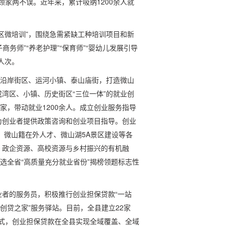
、顾家两不误。近年来，累计吸纳1200余人就
区微培训”，围绕急需紧缺工种培训项目和新
商务师”“养老护理”“保育师”“婴幼儿发展引导
余人次。
”沿岸街区、运河小镇、泰山庙街，打造微山
成湾区、小镇、历史街区“三位一体”的就业创
家，带动就业1200余人。成立创业服务指导
为创业者提供政策咨询和创业项目指导。创业
、微山籍在外人才、微山湖5A景区建设等各
、政企资源、高校资源与乡村振兴的有机融
选全省“高质量充分就业省份”揭榜领题标志性
者的服务员，积极推行创业担保贷款“一站
创贷之家”服务驿站。目前，全县建立22家
模式，创业担保贷款在全县实现全域覆盖、全域