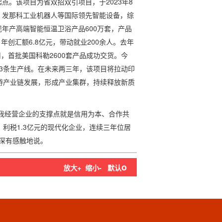
点。该项目为省双招双引项目，于2023年8
、发那科工业机器人等国际领先智能设备，综
现年产高端智能恒温卫浴产品600万套，产品
年创汇额6.8亿元，带动就业200余人。去年
用，首批美国科勒2600套产品成功交货。今
3条生产线。在未来两三年，该项目将拉动印
游产业链发展，形成产业集群，持续释放新质
我经营企业的支撑点就是信用为本、合作共
、利税1.3亿元的现代化企业，连续三年位居
伟深有感触地说。
o
放大+
缩小-
默认