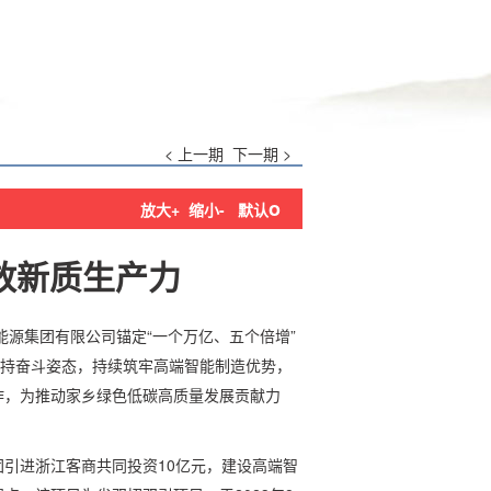
< 上一期
下一期 >
o
放大+
缩小-
默认
放新质生产力
能源集团有限公司锚定“一个万亿、五个倍增”
保持奋斗姿态，持续筑牢高端智能制造优势，
作，为推动家乡绿色低碳高质量发展贡献力
引进浙江客商共同投资10亿元，建设高端智