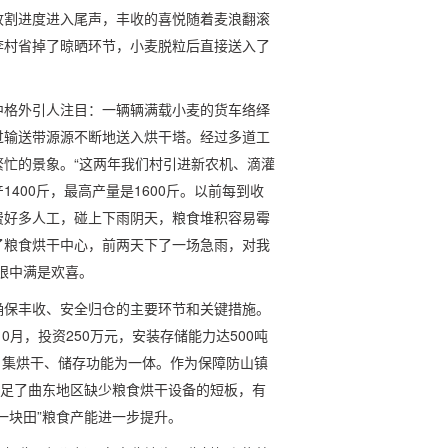
收割进度进入尾声，丰收的喜悦随着麦浪翻滚
李村省掉了晾晒环节，小麦脱粒后直接送入了
中格外引人注目：一辆辆满载小麦的货车络绎
过输送带源源不断地送入烘干塔。经过多道工
忙的景象。“这两年我们村引进新农机、滴灌
400斤，最高产量是1600斤。以前每到收
费好多人工，碰上下雨阴天，粮食堆积容易霉
了粮食烘干中心，前两天下了一场急雨，对我
眼中满是欢喜。
确保丰收、安全归仓的主要环节和关键措施。
0月，投资250万元，安装存储能力达500吨
座，集烘干、储存功能为一体。作为保障防山镇
补足了曲东地区缺少粮食烘干设备的短板，有
一块田”粮食产能进一步提升。