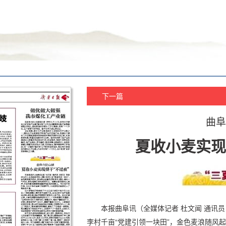
下一篇
曲阜
夏收小麦实现
本报曲阜讯（全媒体记者 杜文闻 通讯员
李村千亩“党建引领一块田”，金色麦浪随风