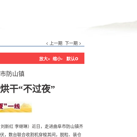
< 上一期
下一期 >
o
放大+
缩小-
默认
市防山镇
烘干“不过夜”
 刘新红 李继琳）近日，走进曲阜市防山镇齐
起伏，数台联合收割机穿梭其间，脱粒、装仓