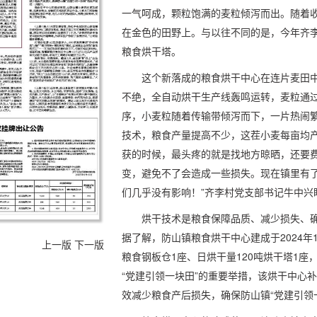
一气呵成，颗粒饱满的麦粒倾泻而出。随着
在金色的田野上。与以往不同的是，今年齐
粮食烘干塔。
这个新落成的粮食烘干中心在连片麦田
不绝，全自动烘干生产线轰鸣运转，麦粒通
序，小麦粒随着传输带倾泻而下，一片热闹繁
技术，粮食产量提高不少，这茬小麦每亩均产1
获的时候，最头疼的就是找地方晾晒，还要
变，避免不了会造成一些损失。现在镇里有
们几乎没有影响！”齐李村党支部书记牛中兴
烘干技术是粮食保障品质、减少损失、
据了解，防山镇粮食烘干中心建成于2024年1
上一版
下一版
粮食钢板仓1座、日烘干量120吨烘干塔1
“党建引领一块田”的重要举措，该烘干中心
效减少粮食产后损失，确保防山镇“党建引领