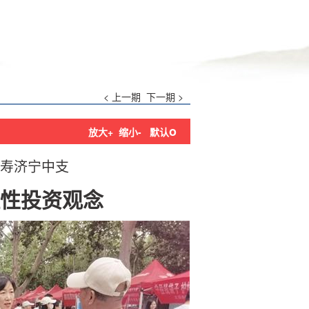
< 上一期
下一期 >
o
放大+
缩小-
默认
寿济宁中支
性投资观念