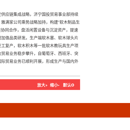
定供应链集成战略，济宁国投贸易事业部持续
雅满家公司乘势战略加持，构建“软木制品生
链协同合作，盘活闲置设备与沉淀资产，提速
附加值品类研发。生产端软木塞、软木球头片
复工复产，软木积木等一批软木教玩具生产项
粒贸易业务稳步攀升，自葡萄牙、西班牙、突
国际贸易业务已顺利开展，形成生产与国内外
o
放大+
缩小-
默认