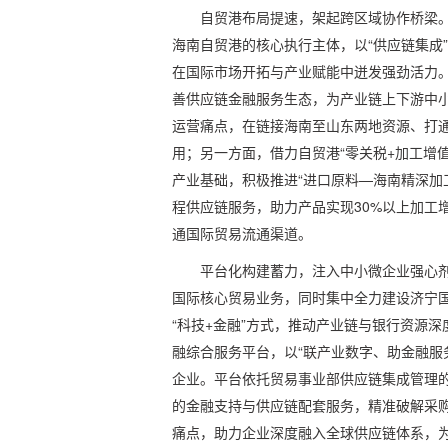
自贸港布局提速，架起跨区域协作桥梁
海南自贸港的核心执行主体，以“供应链集成
在国际市场开拓与产业赋能中迸发强劲活力
善供应链金融服务生态，为产业链上下游中
运营痛点，在链接海南至山东两地资源、打
用；另一方面，借力自贸港“零关税+加工增
产业基础，积极推进“进口原料—海南精深加
程供应链服务，助力产品实现30%以上加工
通国际贸易流通渠道。
平台化构建蓄力，注入中小微企业强心
国际核心贸易业务，同时集中全力建设济宁
“科技+金融”方式，推动产业链与银行资源
融综合服务平台，以“联产业数字、助金融服
企业。平台依托贸易事业部供应链集成管理
的金融支持与供应链配套服务，精准破解采
痛点，助力企业深度融入全球供应链体系，