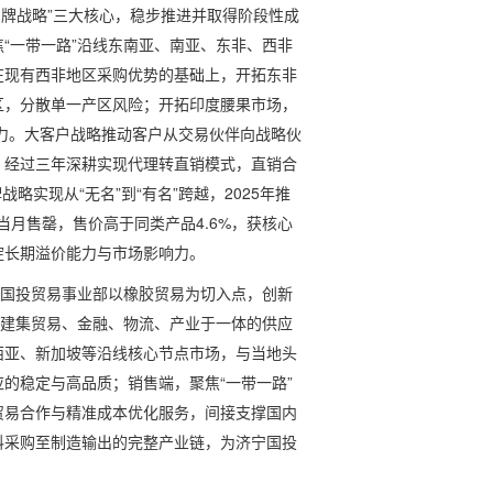
“品牌战略”三大核心，稳步推进并取得阶段性成
“一带一路”沿线东南亚、南亚、东非、西非
在现有西非地区采购优势的基础上，开拓东非
区，分散单一产区风险；开拓印度腰果市场，
压力。大客户战略推动客户从交易伙伴向战略伙
。经过三年深耕实现代理转直销模式，直销合
略实现从“无名”到“有名”跨越，2025年推
品当月售罄，售价高于同类产品4.6%，获核心
淀长期溢价能力与市场影响力。
宁国投贸易事业部以橡胶贸易为切入点，创新
构建集贸易、金融、物流、产业于一体的供应
西亚、新加坡等沿线核心节点市场，与当地头
的稳定与高品质；销售端，聚焦“一带一路”
贸易合作与精准成本优化服务，间接支撑国内
料采购至制造输出的完整产业链，为济宁国投