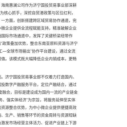
。海南惠澜公司作为济宁国投贸易事业部深耕
”为核心抓手，深挖自贸港政策与区位红利，
。一方面，创新搭建跨区域贸易协作通道，完
小微企业提供全流程赋能支持，精准破解企业
通国际市场通道中，发挥了关键桥梁纽带作
值”政策叠加优势，整合东南亚原料资源与济宁
工—全球市场输出”协作平台建设，通过全流
增值。该模式既大幅降低企业内销成本，更畅
剂。济宁国投贸易事业部不仅着力打造国内、
国投数字产融服务平台，定位产融结合，通过
深度融合，目标是建设成为国内一流的产业链金
务、强实体经济”为宗旨，将服务延伸至实体
的资源整合优势，为中小微企业提供便捷高效
购、生产、销售等环节的资金周转与资源短缺
为激发市场经营主体活力、促进产业链上下游