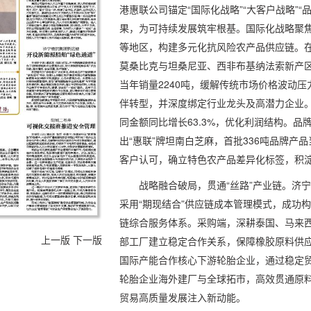
港惠联公司锚定“国际化战略”“大客户战略”
果，为可持续发展筑牢根基。国际化战略聚焦
等地区，构建多元化抗风险农产品供应链。
莫桑比克与坦桑尼亚、西非布基纳法索新产
当年销量2240吨，缓解传统市场价格波动
伴转型，并深度绑定行业龙头及高潜力企业
同金额同比增长63.3%，优化利润结构。品牌战
出“惠联”牌坦南白芝麻，首批336吨品牌产
客户认可，确立特色农产品差异化标签，积
战略融合破局，贯通“丝路”产业链。济
采用“期现结合”供应链成本管理模式，成功
链综合服务体系。采购端，深耕泰国、马来
上一版
下一版
部工厂建立稳定合作关系，保障橡胶原料供应
国际产能合作核心下游轮胎企业，通过稳定
轮胎企业海外建厂与全球拓市，高效贯通原
贸易高质量发展注入新动能。