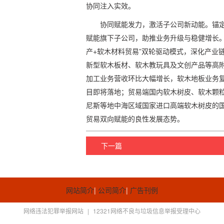
协同注入实效。
协同赋能发力，激活子公司新动能。锚
赋能旗下子公司，助推业务升级与稳健增长。
产+软木材料贸易”双轮驱动模式，深化产业
新型软木板材、软木教玩具及文创产品等高
加工业务营收环比大幅增长，软木地板业务
目即将落地；贸易端国内软木树皮、软木颗
尼斯等地中海区域国家进口高端软木树皮的
贸易双向赋能的良性发展态势。
下一篇
网站简介
|
公司简介
|
广告刊例
网络违法犯罪举报网站
|
12321网络不良与垃圾信息举报受理中心