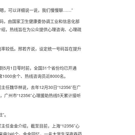
吗？嗯，可以详细说一说，我们慢慢聊……”
话号码，由国家卫生健康委协调工业和信息化部
介绍，热线旨在为公众提供心理咨询、心理疏
晓率较低。邢若齐说，设定统一号码旨在提升
。到5月1日零时前，全国31个省份均已开通
席1000余个、热线咨询员近8000名。
魏华林说，去年12月30日“12356”在广
广州市“12356”心理援助热线5天累计接听
住”。
任金金介绍，截至目前，上海“12356”心
来电246个。金金回忆，一名大学生深夜吞药