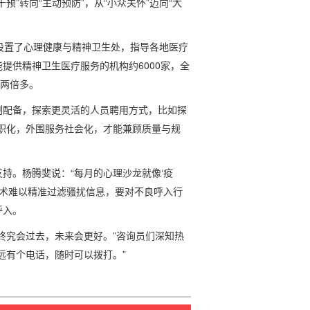
”转向“主动预防”，从“小众关怀”迈向“大
设置了心理健康与精神卫生处，指导各地医疗
提供精神卫生医疗服务的机构约6000家，全
的两倍多。
制配备，探索更灵活的人员聘用方式，比如探
职化，外围服务社会化，才能兼顾质量与规
持。杨腾斐说：“每月的心理沙龙就像‘疫
技术难以精准过滤骚扰信息，要对不良呼入行
呼入。
终究会过去，未来会更好。”咨询员们深知热
远有个电话，随时可以拨打。”