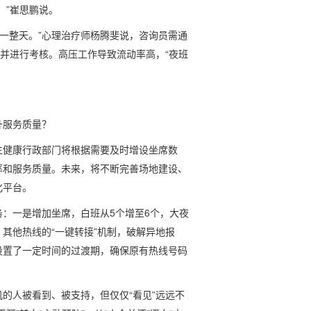
。”崔思鹏说。
睡一整天。”心理治疗师杨腾斐说，咨询员需通
，并进行考核。高压工作导致流动率高，“夜班
升服务质量？
生健康行政部门将根据需要及时增设坐席数
率和服务质量。未来，将不断完善场地建设、
化平台。
：一是增加坐席，白班从5个增至6个，大夜
其他热线的“一键转接”机制，破解异地报
设置了一定时间的过渡期，确保原有热线号码
的人被看到、被支持，但仅仅“看见”远远不