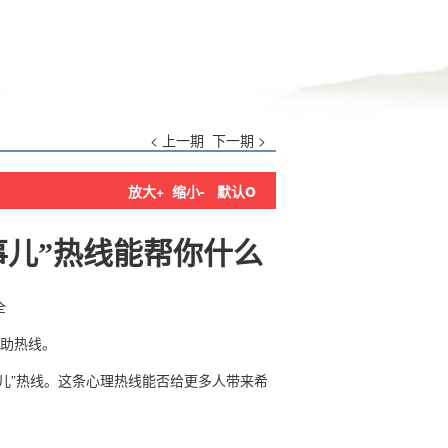
< 上一期
下一期 >
o
放大+
缩小-
默认
没事儿”热线能帮你什么
全
援助热线。
没事儿”热线。这条心理热线能否给更多人带来希
？