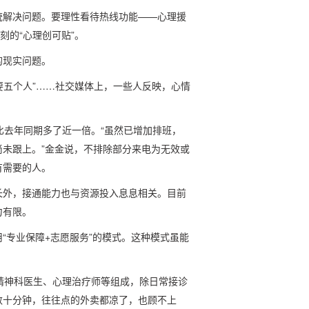
统解决问题。要理性看待热线功能——心理援
刻的“心理创可贴”。
的现实问题。
队要五个人”……社交媒体上，一些人反映，心情
比去年同期多了近一倍。“虽然已增加排班，
未跟上。”金金说，不排除部分来电为无效或
有需要的人。
长外，接通能力也与资源投入息息相关。目前
力有限。
“专业保障+志愿服务”的模式。这种模式虽能
精神科医生、心理治疗师等组成，除日常接诊
数十分钟，往往点的外卖都凉了，也顾不上