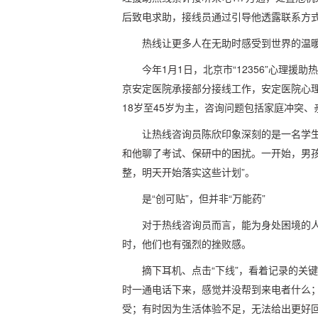
后致电求助，接线员通过引导他透露联系方
热线让更多人在无助时感受到世界的温
今年1月1日，北京市“12356”心理援
京安定医院承接部分接线工作，安定医院心
18岁至45岁为主，咨询问题包括家庭冲突
让热线咨询员陈欣印象深刻的是一名学
和他聊了考试、保研中的困扰。一开始，男孩
整，明天开始落实这些计划”。
是“创可贴”，但并非“万能药”
对于热线咨询员而言，能为身处困境的
时，他们也有强烈的挫败感。
摘下耳机、点击“下线”，看着记录的关
时一通电话下来，感觉并没帮到来电者什么
受；有时因为生活体验不足，无法给出更好回