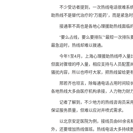
不少受访者提到，一次热线电话很难系
助热线不是替代治疗的“万能药”，而是紧急时
接通率不高也是各地心理援助热线面临
“要么占线，要么要排队”“最短一次排
最急迫时，热线却难以拨通。
今年1至4月，上海心理援助热线呼入量
但面对骤增的呼入量，相应支持与人员配置尚
骚扰内容，所以也呼吁大家，把热线留给更
邢若齐也坦言，除每通电话占用时间较
各地热线大多由医疗机构承接，人力物力财
记者了解到，不少地方的热线咨询员采用
保证服务质量，但难以应对井喷式需求。
以北京安定医院为例，接线员由60余名
外，还要增加热线值班。热线电话大多持续