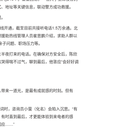
式、地址等关键信息，联动警方成功救援。
暖。
助热线开通，截至目前共接听电话1.5万余通。北
理援助热线管理人员崔思鹏介绍，求助人群以
、亲子问题、职场压力等。
生半夜打来的电话。在确保对方安全后，陈欣
哭得喘不过气，聊到最后，他答应“会好好调
人带来一道光，是最有成就感的时刻。但有
键词时，咨询员小萤（化名）会陷入沉思。“有
；有时直到最后，才更能体验到来电者的感
应……”