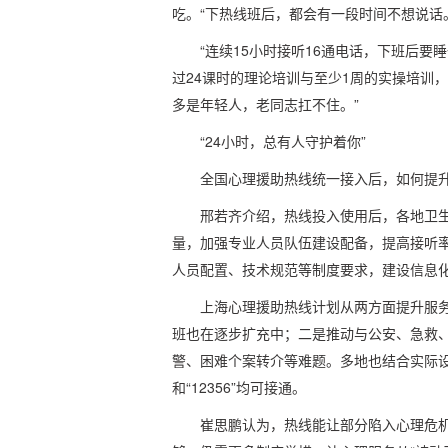
吃。“下热线班后，都会有一段时间不想说话
“连续15小时接听16通电话，下班后要
过24课时的理论培训与至少1周的实操培训
多是年轻人，老同志扛不住。”
“24小时，总有人守护着你”
全国心理援助热线统一接入后，如何提
邢若齐介绍，热线投入使用后，各地卫
量，加强专业人员队伍建设配备，提高接听
人员配置、技术规范等制度要求，建设信息
上海心理援助热线计划从两方面提升服务
班也在逐步扩充中；二是推动与公安、急救、
警、困难个案转介等难题。多地也结合实际
和“12356”均可接通。
崔思鹏认为，热线能让部分陷入心理危机