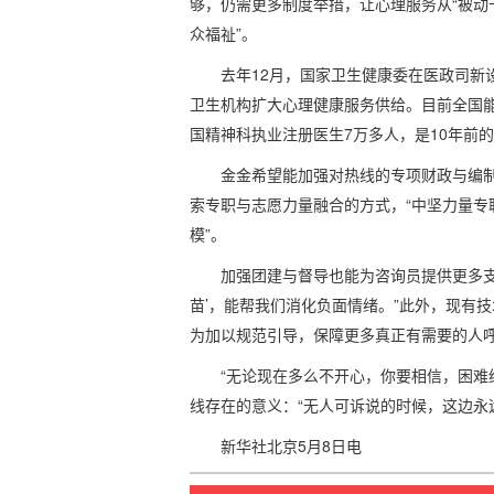
够，仍需更多制度举措，让心理服务从“被动干预
众福祉”。
去年12月，国家卫生健康委在医政司新
卫生机构扩大心理健康服务供给。目前全国能
国精神科执业注册医生7万多人，是10年前
金金希望能加强对热线的专项财政与编
索专职与志愿力量融合的方式，“中坚力量专
模”。
加强团建与督导也能为咨询员提供更多支
苗’，能帮我们消化负面情绪。”此外，现有
为加以规范引导，保障更多真正有需要的人
“无论现在多么不开心，你要相信，困难
线存在的意义：“无人可诉说的时候，这边永
新华社北京5月8日电