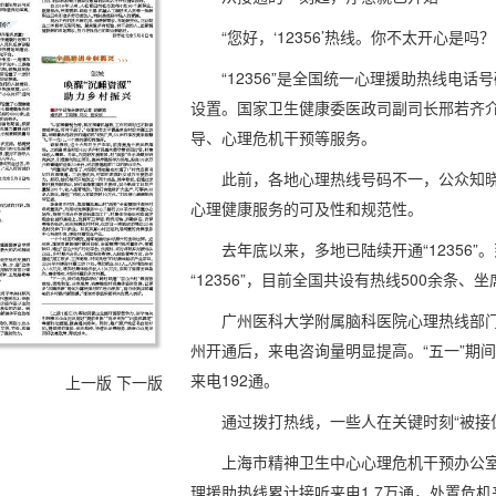
“您好，‘12356’热线。你不太开心是
“12356”是全国统一心理援助热线电
设置。国家卫生健康委医政司副司长邢若齐
导、心理危机干预等服务。
此前，各地心理热线号码不一，公众知
心理健康服务的可及性和规范性。
去年底以来，多地已陆续开通“12356”
“12356”，目前全国共设有热线500余条、坐
广州医科大学附属脑科医院心理热线部门主任
州开通后，来电咨询量明显提高。“五一”期间，
来电192通。
上一版
下一版
通过拨打热线，一些人在关键时刻“被接
上海市精神卫生中心心理危机干预办公室主
理援助热线累计接听来电1.7万通，处置危机