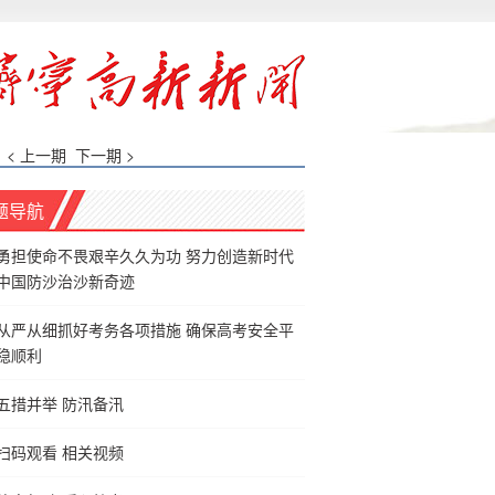
< 上一期
下一期 >
题导航
勇担使命不畏艰辛久久为功 努力创造新时代
中国防沙治沙新奇迹
从严从细抓好考务各项措施 确保高考安全平
稳顺利
五措并举 防汛备汛
扫码观看 相关视频